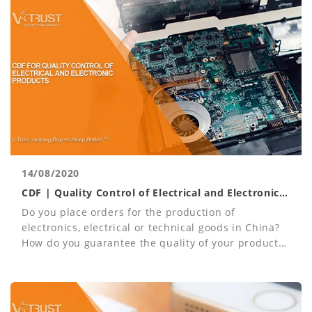
14/08/2020
CDF | Quality Control of Electrical and Electronic
Products
Do you place orders for the production of
electronics, electrical or technical goods in China?
How do you guarantee the quality of your products
and their compliance with the required
specification and functionality?