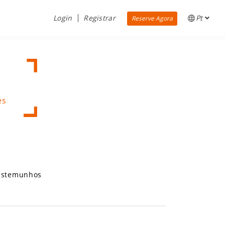
Login
Registrar
Pt
Reserve Agora
es
estemunhos