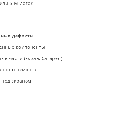
или SIM-лоток
ьные дефекты
енные компоненты
е части (экран, батарея)
анного ремонта
 под экраном