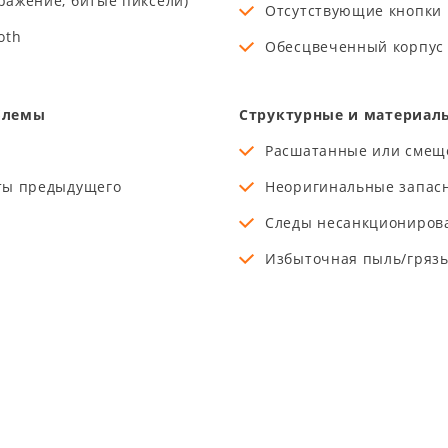
ражение, битые пиксели)
Отсутствующие кнопки 
oth
Обесцвеченный корпус
блемы
Структурные и материал
Расшатанные или смещ
ты предыдущего
Неоригинальные запасны
Следы несанкциониров
Избыточная пыль/грязь
р