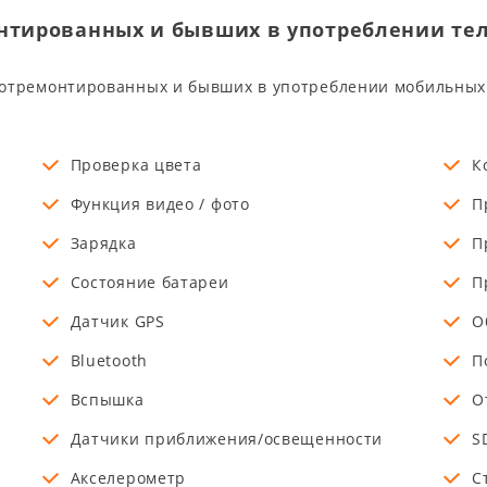
онтированных и бывших в употреблении те
 отремонтированных и бывших в употреблении мобильных
Проверка цвета
К
Функция видео / фото
П
Зарядка
П
Состояние батареи
П
Датчик GPS
О
Bluetooth
П
Вспышка
О
Датчики приближения/освещенности
S
Акселерометр
С