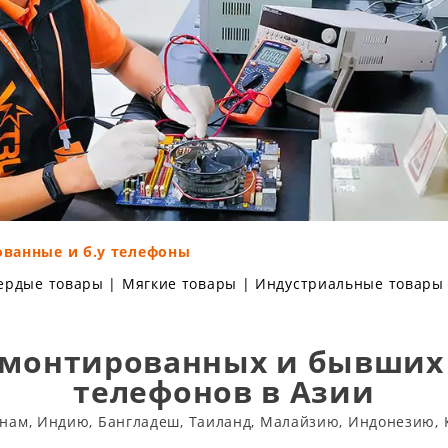
ванные и б.у телефоны
ердые товары
|
Мягкие товары
|
Индустриальные товары
емонтированных и бывших 
телефонов в Азии
тнам, Индию, Бангладеш, Таиланд, Малайзию, Индонезию, 