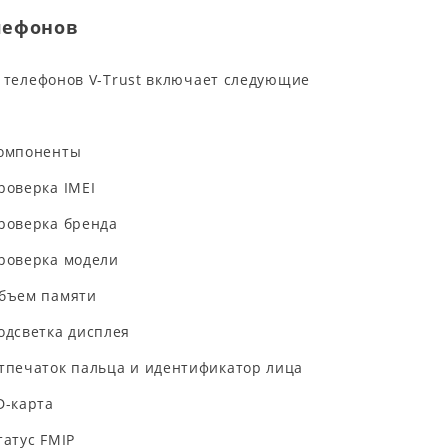
лефонов
 телефонов V-Trust включает следующие
омпоненты
роверка IMEI
роверка бренда
роверка модели
бъем памяти
одсветка дисплея
тпечаток пальца и идентификатор лица
D-карта
татус FMIP