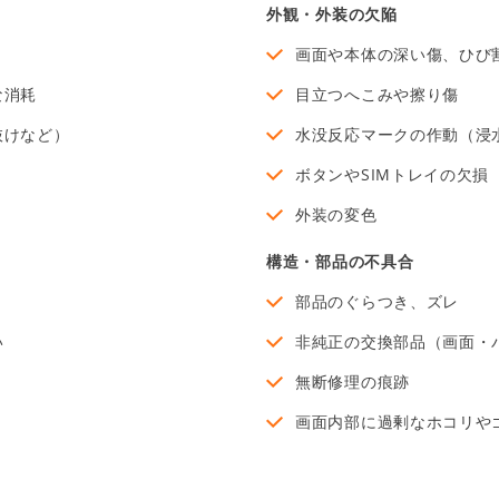
外観・外装の欠陥
画面や本体の深い傷、ひび
な消耗
目立つへこみや擦り傷
抜けなど）
水没反応マークの作動（浸
ボタンやSIMトレイの欠損
外装の変色
構造・部品の不具合
部品のぐらつき、ズレ
い
非純正の交換部品（画面・
無断修理の痕跡
画面内部に過剰なホコリや