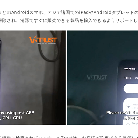
iなどのAndroidスマホ、アジア諸国でのiPadやAndroidタブレットの中古
解除され、清潔ですぐに販売できる製品を輸入できるようサポート
慎重に検査されています。V-Trustは、お客様が許容できる品質