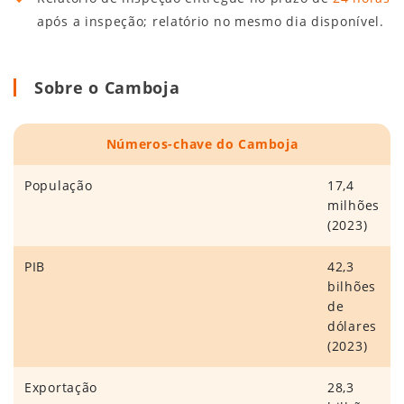
após a inspeção; relatório no mesmo dia disponível.
Sobre o Camboja
Números-chave do Camboja
População
17,4
milhões
(2023)
PIB
42,3
bilhões
de
dólares
(2023)
Exportação
28,3