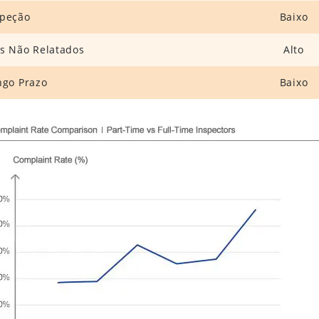
speção
Baixo
os Não Relatados
Alto
ngo Prazo
Baixo