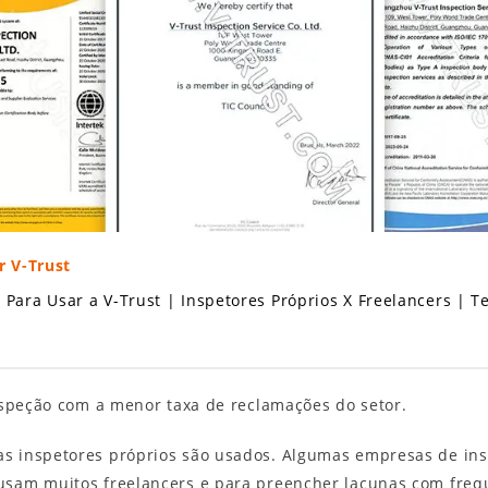
r V-Trust
 Para Usar a V-Trust
|
Inspetores Próprios X Freelancers
|
T
nspeção com a menor taxa de reclamações do setor.
as inspetores próprios são usados. Algumas empresas de 
sam muitos freelancers e para preencher lacunas com frequ