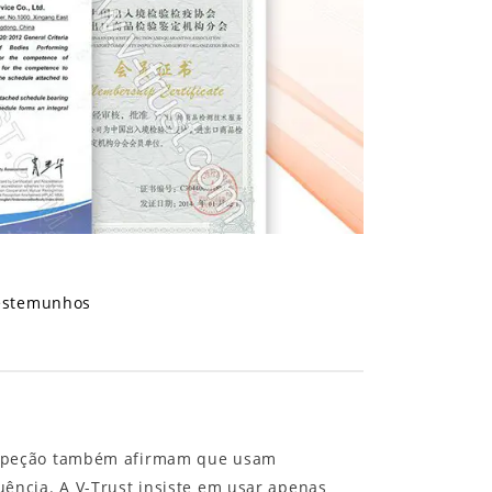
estemunhos
inspeção também afirmam que usam
ência. A V-Trust insiste em usar apenas