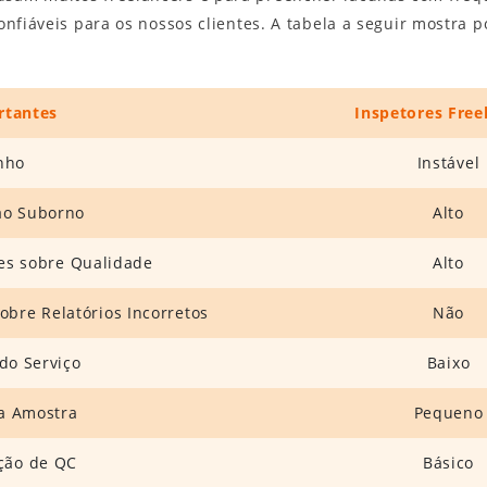
onfiáveis para os nossos clientes. A tabela a seguir mostra
rtantes
Inspetores Free
nho
Instável
ao Suborno
Alto
es sobre Qualidade
Alto
obre Relatórios Incorretos
Não
do Serviço
Baixo
a Amostra
Pequeno
ação de QC
Básico