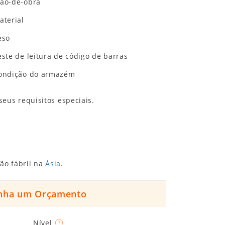
ão-de-obra
aterial
eso
este de leitura de código de barras
ondição do armazém
eus requisitos especiais.
ão fábril na
Ásia
.
nha um Orçamento
Nível