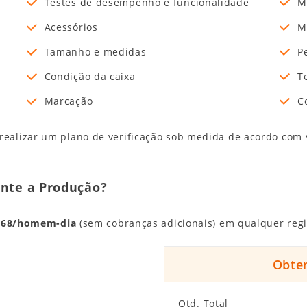
Testes de desempenho e funcionalidade
M
Acessórios
M
Tamanho e medidas
P
Condição da caixa
T
Marcação
C
alizar um plano de verificação sob medida de acordo com s
ante a Produção?
268/homem-dia
(sem cobranças adicionais) em qualquer regi
Obte
Qtd. Total