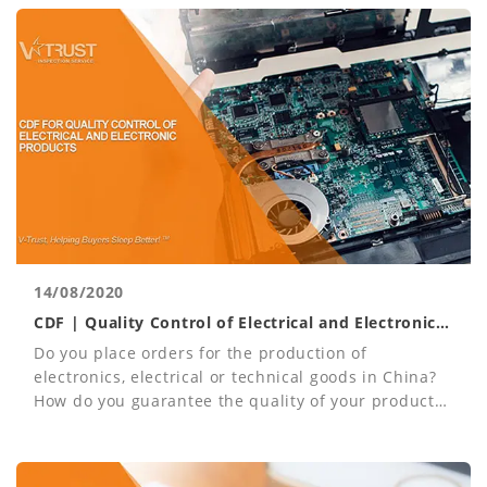
14/08/2020
CDF | Quality Control of Electrical and Electronic
Products
Do you place orders for the production of
electronics, electrical or technical goods in China?
How do you guarantee the quality of your products
and their compliance with the required
specification and functionality?