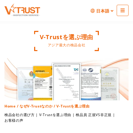
日本語
V-Trustを選ぶ理由
アジア最大の検品会社
Home
/
なぜV-Trustなのか
/ V-Trustを選ぶ理由
検品会社の選び方
|
V-Trustを選ぶ理由
|
検品員 正規VS非正規
|
お客様の声