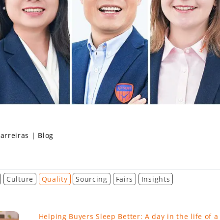
arreiras
|
Blog
Culture
Quality
Sourcing
Fairs
Insights
Helping Buyers Sleep Better: A day in the life of a