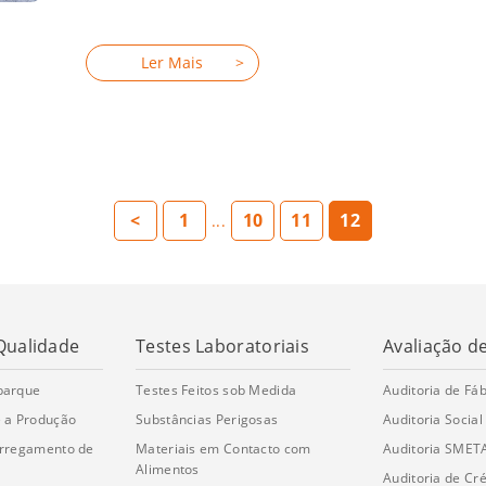
<
1
10
11
12
...
Qualidade
Testes Laboratoriais
Avaliação d
barque
Testes Feitos sob Medida
Auditoria de Fáb
 a Produção
Substâncias Perigosas
Auditoria Social
arregamento de
Materiais em Contacto com
Auditoria SMET
Alimentos
Auditoria de Cré