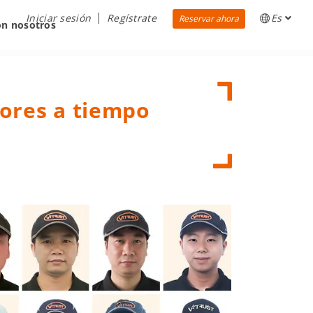
Iniciar sesión
Regístrate
Es
Reservar ahora
on nosotros
tores a tiempo