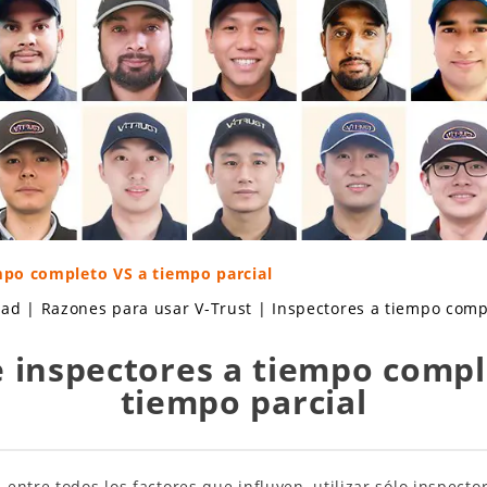
mpo completo VS a tiempo parcial
dad
|
Razones para usar V-Trust
|
Inspectores a tiempo comp
 inspectores a tiempo comple
tiempo parcial
entre todos los factores que influyen, utilizar sólo inspect