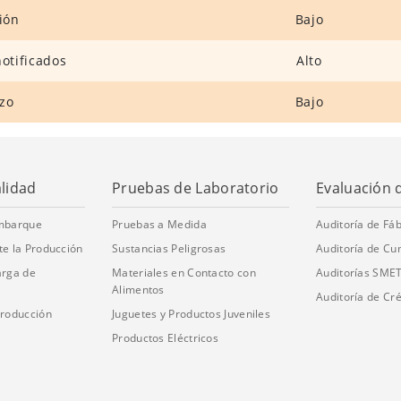
ión
Bajo
otificados
Alto
azo
Bajo
alidad
Pruebas de Laboratorio
Evaluación 
embarque
Pruebas a Medida
Auditoría de Fáb
te la Producción
Sustancias Peligrosas
Auditoría de Cu
arga de
Materiales en Contacto con
Auditorías SME
Alimentos
Auditoría de Cré
Producción
Juguetes y Productos Juveniles
Productos Eléctricos