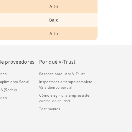
Alto
Bajo
Alto
de proveedores
Por qué V-Trust
rica
Razones para usar V-Trust
mplimiento Social
Inspectores a tiempo completo
VS a tiempo parcial
TA (Sedex)
Cómo elegir una empresa de
dito
control de calidad
Testimonios