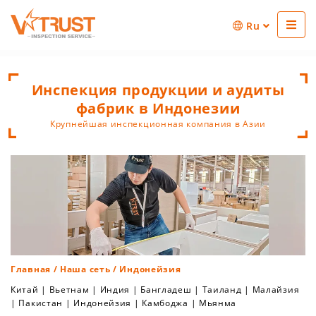
Ru
Инспекция продукции и аудиты
фабрик в Индонезии
Крупнейшая инспекционная компания в Азии
Главная
/
Наша сеть
/ Индонейзия
Китай
|
Вьетнам
|
Индия
|
Бангладеш
|
Таиланд
|
Малайзия
|
Пакистан
|
Индонейзия
|
Камбоджа
|
Мьянма