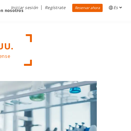
Iniciar sesión
Regístrate
Es
Reservar ahora
on nosotros
UU.
dense