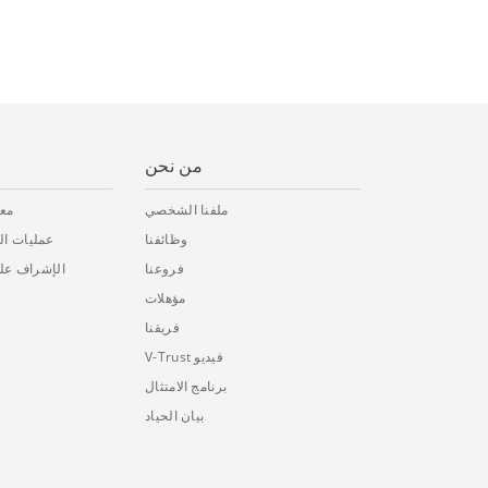
من نحن
ملفنا الشخصي
معا
وظائفنا
عمليات الم
فروعنا
الإشراف على
مؤهلات
فريقنا
فيديو V-Trust
برنامج الامتثال
بيان الحياد