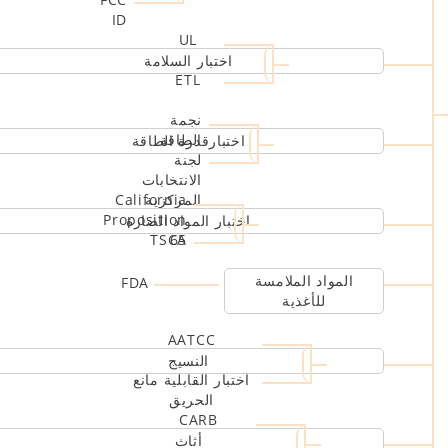
ID
UL
اختبار السلامة
ETL
نجمة
الطاقة
اختبارقدرة الطاقة
لجنة
الانتخابات
المركزية
California
Proposition
اختبار المواد الضارة
TSCA
65
المواد الملامسة
FDA
للأغذية
AATCC
النسيج
اختبار القابلية مانع
الحريق
CARB
أثاث