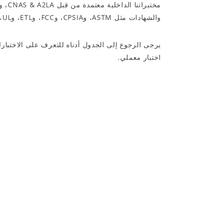
والشهادات مثل ASTM، وCPSIA، وFCC، وETL، وUL، وCalifornia 65، وما إلى ذلك.
يرجى الرجوع إلى الجدول أدناه للتعرف على الاختبارات
اختبار معملي.