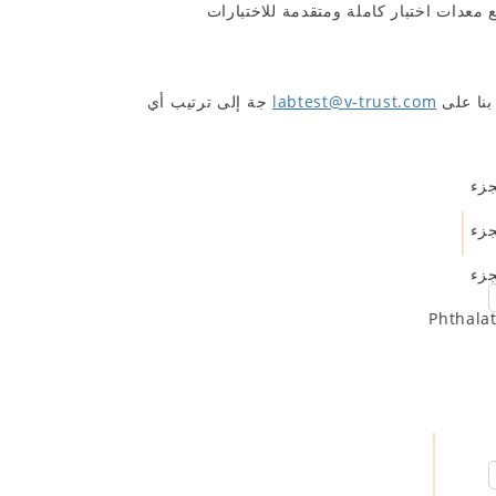
ا الداخلية معتمدة من قبل CNAS & A2LA، ومرخصة من قبل Nemko ومؤهلة كمختبرات UL وIntertek Witness مع معدات اختبار كاملة ومتقدمة للاختبارات
بنا على
labtest@v-trust.com
جة إلى ترتيب أي
جزء
جزء
جزء
Phthalat