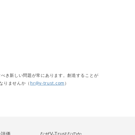
すべき新しい問題が常にあります。創造することが
になりませんか（
hr@v-trust.com
）
ー評価
なぜV-Trustなのか