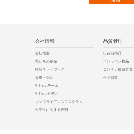
会社情報
品質管理
会社概要
出荷前検品
私たちの使命
インライン検品
検品ネットワーク
コンテナ積載監査
資格・認証
生産監査
V-Trustチーム
V-Trustビデオ
コンプライアンスプログラム
公平性に関する声明