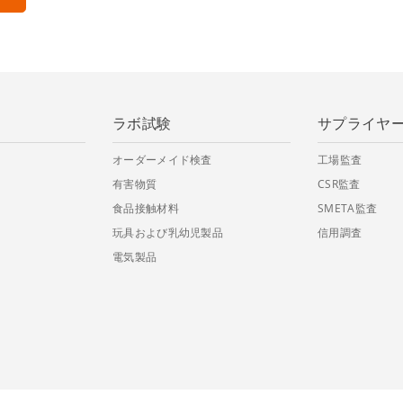
ラボ試験
サプライヤ
オーダーメイド検査
工場監査
有害物質
CSR監査
食品接触材料
SMETA監査
玩具および乳幼児製品
信用調査
電気製品