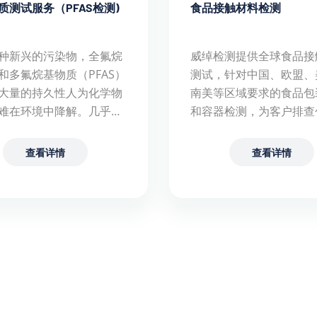
质测试服务（PFAS检测)
食品接触材料检测
种新兴的污染物，全氟烷
威绰检测提供全球食品接
和多氟烷基物质（PFAS）
测试，针对中国、欧盟、
大量的持久性人为化学物
南美等区域要求的食品包
难在环境中降解。几乎无
和容器检测，为客户排查
，成为备受关注的一类重
料的安全风险，确保出口
型污染物。
合目的国法规，畅销海内
查看详情
查看详情