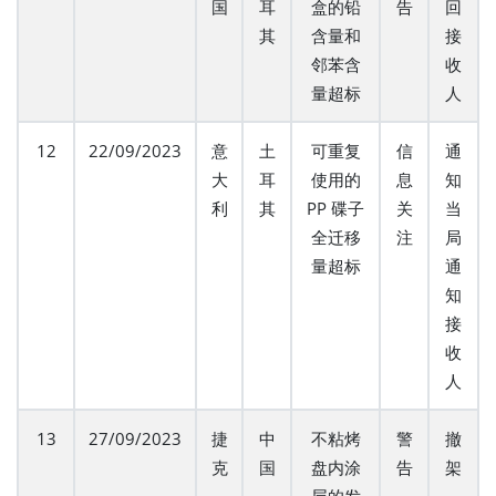
国
耳
盒的铅
告
回
其
含量和
接
邻苯含
收
量超标
人
12
22/09/2023
意
土
可重复
信
通
大
耳
使用的
息
知
利
其
PP 碟子
关
当
全迁移
注
局
量超标
通
知
接
收
人
13
27/09/2023
捷
中
不粘烤
警
撤
克
国
盘内涂
告
架