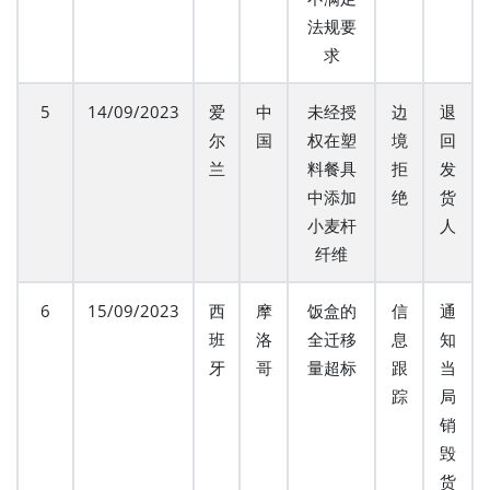
法规要
求
5
14/09/2023
爱
中
未经授
边
退
尔
国
权在塑
境
回
兰
料餐具
拒
发
中添加
绝
货
小麦杆
人
纤维
6
15/09/2023
西
摩
饭盒的
信
通
班
洛
全迁移
息
知
牙
哥
量超标
跟
当
踪
局
销
毁
货