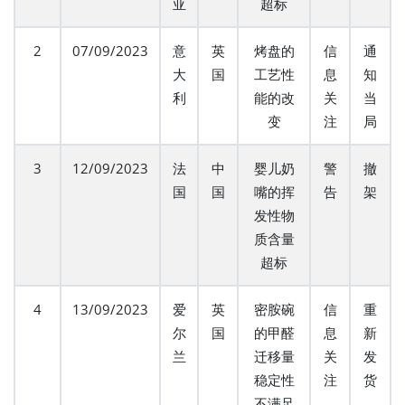
亚
超标
2
07/09/2023
意
英
烤盘的
信
通
大
国
工艺性
息
知
利
能的改
关
当
变
注
局
3
12/09/2023
法
中
婴儿奶
警
撤
国
国
嘴的挥
告
架
发性物
质含量
超标
4
13/09/2023
爱
英
密胺碗
信
重
尔
国
的甲醛
息
新
兰
迁移量
关
发
稳定性
注
货
不满足