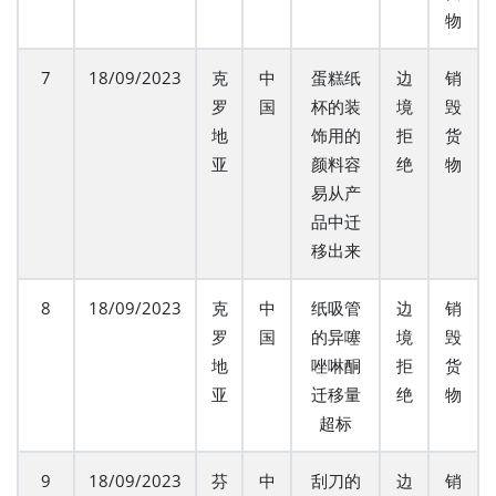
物
7
18/09/2023
克
中
蛋糕纸
边
销
罗
国
杯的装
境
毁
地
饰用的
拒
货
亚
颜料容
绝
物
易从产
品中迁
移出来
8
18/09/2023
克
中
纸吸管
边
销
罗
国
的异噻
境
毁
地
唑啉酮
拒
货
亚
迁移量
绝
物
超标
9
18/09/2023
芬
中
刮刀的
边
销