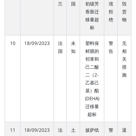
兰
国
初级芳
境
毁
香胺迁
拒
货
移量超
绝
物
标
10
18/09/2023
法
未
塑料保
警
无
国
知
鲜膜的
告
相
邻苯和
关
己二酸
措
二（2-
施
乙基己
基）酯
(DEHA)
迁移量
超标
11
18/09/2023
法
土
披萨纸
警
退