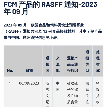
FCM 产品的 RASFF 通知-2023
年 09 月
2023 年 09 月，欧盟食品和饲料类快速预警系统
（RASFF）通报共涉及 13 例食品接触材料，其中 7 例产品
来自中国。详细通报信息见下表。
通
处
通
来
通报产
报
理
报
源
品及通
类
措
No.
日期
国
地
报原因
型
施
1
06/09/2023
斯
中
硅胶碟
信
销
洛
国
子的挥
息
毁
文
发性物
关
货
尼
质含量
注
物