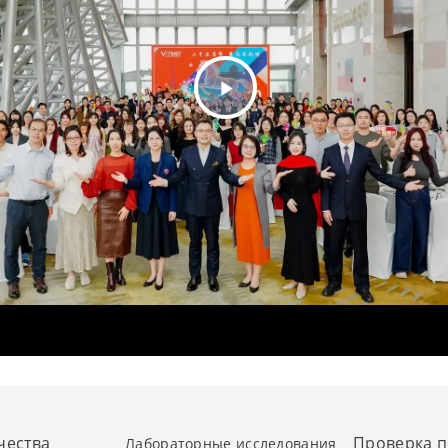
Play
Video
чества
Проверка 
Лабораторные исследования