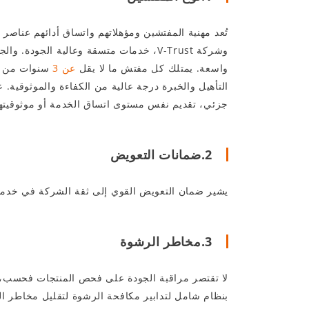
تُعد مهنية المفتشين ومؤهلاتهم واتساق أدائهم عناصر
وشركة V-Trust، خدمات متسقة وعالية الجودة. والجدير بالذكر أن فريق V-Trust الذي يضم أكثر من
واسعة. يمتلك كل مفتش ما لا يقل
عن 3
سنوات من ال
التأهيل والخبرة درجة عالية من الكفاءة والموثوقية
جزئي، تقديم نفس مستوى اتساق الخدمة أو موثوقيتها 
2.ضمانات التعويض
يشير ضمان التعويض القوي إلى ثقة الشركة في خدماتها. على 
3.مخاطر الرشوة
بنظام شامل لتدابير مكافحة الرشوة لتقليل مخاطر ا