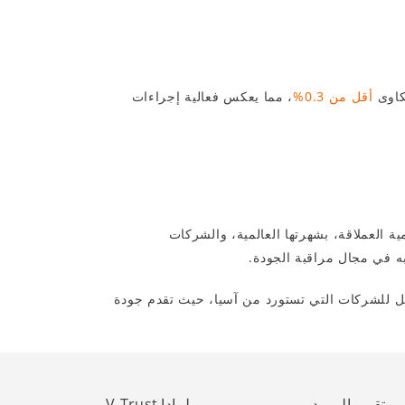
أقل من 0.3%
، مما يعكس فعالية إجراءات
ة العملاقة، بشهرتها العالمية، والشركات
بة الجودة دراسة متأنية لعدة عوامل. من بين هذه الخيارات، تبرز V-Trust كشريك مفضل للشركات التي تستورد من آسيا، حيث تقدم جودة
تقييم المورد
لمادا V-Trust