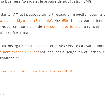
ina Business Awards et le groupe de publication EMG.
ndante, V-Trust possède un fort réseau d'inspection couvran
alaisie et Myanmar (Birmanie)
. Nos
650+
inspecteurs à temps
s. Nous comptons plus de
110,000 inspections
à notre actif c
fiance à V-Trust.
t fournis également aux acheteurs des services d'évaluations 
en nom propre V-Trust
sont localisés à Dongguan et Foshan, en
ernationales.
rmir les acheteurs sur leurs deux oreilles
!
25.