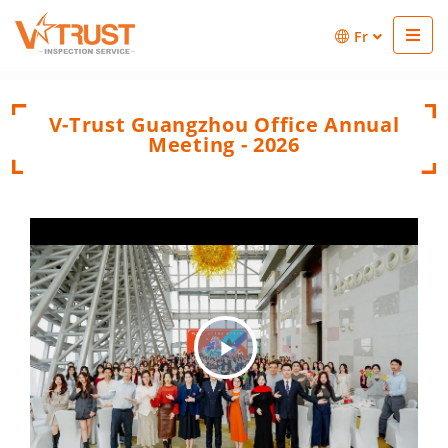
Fr
V-Trust Guangzhou Office Annual
Meeting - 2026
Play
Video