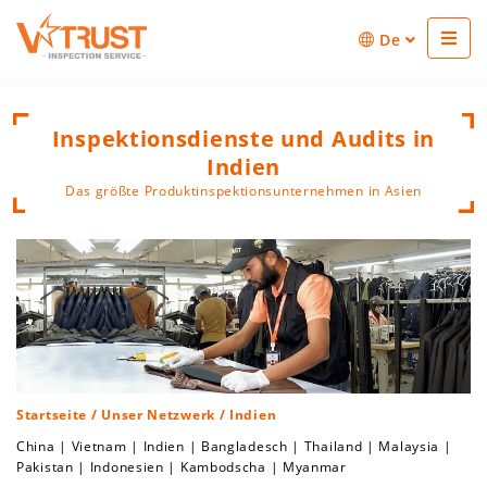
De
Inspektionsdienste und Audits in
Indien
Das größte Produktinspektionsunternehmen in Asien
Startseite
/
Unser Netzwerk
/ Indien
China
|
Vietnam
|
Indien
|
Bangladesch
|
Thailand
|
Malaysia
|
Pakistan
|
Indonesien
|
Kambodscha
|
Myanmar